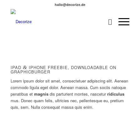
hallo@decorize.de
IPAD
&
IPHONE FREEBIE, DOWNLOADABLE ON
GRAPHICBURGER
Lorem ipsum dolor sit amet, consectetuer adipiscing elit. Aenean
commodo ligula eget dolor. Aenean massa. Cum sociis natoque
penatibus et
magnis
dis parturient montes, nascetur
ridiculus
mus. Donec quam felis, ultricies nec, pellentesque eu, pretium
quis, sem. Nulla consequat massa quis enim.